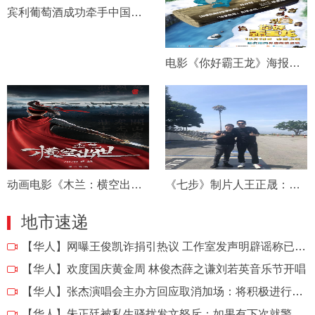
宾利葡萄酒成功牵手中国金鸡百花电影节!
电影《你好霸王龙》海报预告双发 最萌恐龙国庆解锁
动画电影《木兰：横空出世》首次亮相 巾帼史诗国漫全新解读
《七步》制片人王正晟：用电影展现文化
地市速递
【华人】
网曝王俊凯诈捐引热议 工作室发声明辟谣称已立案
【华人】
欢度国庆黄金周 林俊杰薛之谦刘若英音乐节开唱
【华人】
张杰演唱会主办方回应取消加场：将积极进行退款
【华人】
朱正廷被私生骚扰发文怒斥：如果有下次就警局见