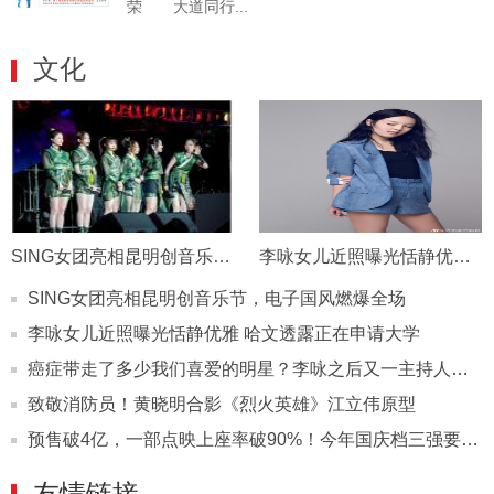
荣 大道同行...
文化
SING女团亮相昆明创音乐节，电子国风燃爆全场
李咏女儿近照曝光恬静优雅 哈文透露正在申请大学
SING女团亮相昆明创音乐节，电子国风燃爆全场
李咏女儿近照曝光恬静优雅 哈文透露正在申请大学
癌症带走了多少我们喜爱的明星？李咏之后又一主持人在抗癌的路上
致敬消防员！黄晓明合影《烈火英雄》江立伟原型
预售破4亿，一部点映上座率破90%！今年国庆档三强要出50亿爆款？
友情链接