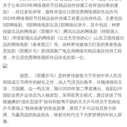
关于公布2019年网络视听节目精品创作传播工程评选结果的通
知》，经过多轮评审，最终评选出11部优秀网络视听作品作为
2019年网络视听节目精品创作传播工程重点扶持作品。主要包括
5部网络剧、5部网络电影以及1部网络纪录片。其中包括：种梦
传媒出品的网络剧《荣耀乒乓》;腾讯出品的网络剧《特勤第八
组》;华策影视出品的网络剧《云过天空你的心》;山东卫视传媒出
品的网络电影《春来怒江》等。由种梦传媒倾力打造的青春热血
竞技剧《荣耀乒乓》获得国家广电总局网络司精品项目扶持工程
奖，并位居优秀网络视听作品排名的第一位。
据悉，《荣耀乒乓》是种梦传媒致力于庆祝中华人民共
和国成立70周年的献礼之作，由人气演员白敬亭、许魏洲领衔主
华人娱乐网
演，万国鹏、边一鸣主演，预计2020年第二季度播出。该剧以中
国职业男乒运动员为人物原型，采用双男主模式，通过讲述了性
格腼腆的“成长型选手”徐坦和桀骜不驯的天才乒乓球员于克南在
乒乓赛场上“狭路相逢”的热血故事，展现了乒乓运动员努力拼
搏、为赢而战的热血劲头，映射出时代当下为梦拼搏的年轻人群
像。