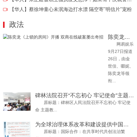
【华人】
蔡徐坤童心未泯海边打水漂 隔空寄"明信片"宠粉
政法
陈奕龙《上锁的房间》开播 双商在线破案屡出奇招
网易娱乐
9月27日报道
26日，由金
世佳、啜妮、
陈奕龙等领
衔...
碑林法院召开“不忘初心 牢记使命”主题教育
原标题：碑林区人民法院召开不忘初心 牢记使
命 主题教...
为全球治理体系改革和建设提供中国司法方案
原标题：国际合作：在共享时代共创法治繁