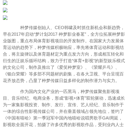
种梦传媒创始人、CEO韩啸及时抓住新机会和新趋势，
早在2017年启动“梦计划2017·种梦影业春茗”，全方位拓展种梦影
业版图，重点布局体育影视项目的开发制作。在国家大力发展体
育运动的趋势下，种梦传媒积极响应，率先将体育运动和影视结
合，将主旋律以及体育题材定为重点发力方向，形成相互转化和
衍生的泛娱乐循环结构，致力于打造“体育+影视”的新型娱乐模式
的文化公司，制作及推出了《爱笑种梦室》、《荣耀乒乓》、
《银白荣耀》等多部不同题材的剧集，在各大卫视、平台呈现百
花齐放态势，凸显了种梦传媒日益多样化的制作潜力与实力。
作为国内文化产业的一匹黑马，种梦传媒聚焦影视项
目、音乐经纪、电商业务，形成“影视+体育”双轮驱动，迅速成长
为一家集影视投资、制作、发行、宣传、艺人经纪、音乐制作于
一体的综合性影视传媒公司，并在垂直领域占领先地位，签约了
《中国有嘻哈》第一季冠军中国内地嘻哈说唱男歌手GAI周延，
影视歌全面开花，拍摄了许多优秀的影视歌作品，受到业内人士