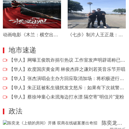
动画电影《木兰：横空出世》首次亮相 巾帼史诗国漫全新解读
《七步》制片人王正晟：用电影展现文化
地市速递
【华人】
网曝王俊凯诈捐引热议 工作室发声明辟谣称已立案
【华人】
欢度国庆黄金周 林俊杰薛之谦刘若英音乐节开唱
【华人】
张杰演唱会主办方回应取消加场：将积极进行退款
【华人】
朱正廷被私生骚扰发文怒斥：如果有下次就警局见
【华人】
蔡徐坤童心未泯海边打水漂 隔空寄"明信片"宠粉
政法
陈奕龙《上锁的房间》开播 双商在线破案屡出奇招