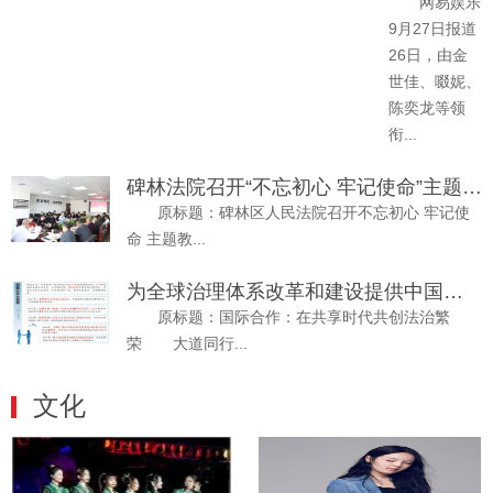
网易娱乐
9月27日报道
26日，由金
世佳、啜妮、
陈奕龙等领
衔...
碑林法院召开“不忘初心 牢记使命”主题教育
原标题：碑林区人民法院召开不忘初心 牢记使
命 主题教...
为全球治理体系改革和建设提供中国司法方案
原标题：国际合作：在共享时代共创法治繁
荣 大道同行...
文化