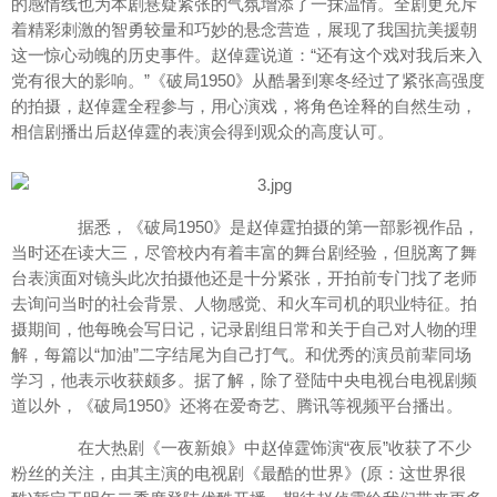
的感情线也为本剧悬疑紧张的气氛增添了一抹温情。全剧更充斥
着精彩刺激的智勇较量和巧妙的悬念营造，展现了我国抗美援朝
这一惊心动魄的历史事件。赵倬霆说道：“还有这个戏对我后来入
党有很大的影响。”《破局1950》从酷暑到寒冬经过了紧张高强度
的拍摄，赵倬霆全程参与，用心演戏，将角色诠释的自然生动，
相信剧播出后赵倬霆的表演会得到观众的高度认可。
据悉，《破局1950》是赵倬霆拍摄的第一部影视作品，
当时还在读大三，尽管校内有着丰富的舞台剧经验，但脱离了舞
台表演面对镜头此次拍摄他还是十分紧张，开拍前专门找了老师
去询问当时的社会背景、人物感觉、和火车司机的职业特征。拍
摄期间，他每晚会写日记，记录剧组日常和关于自己对人物的理
解，每篇以“加油”二字结尾为自己打气。和优秀的演员前辈同场
学习，他表示收获颇多。据了解，除了登陆中央电视台电视剧频
道以外，《破局1950》还将在爱奇艺、腾讯等视频平台播出。
在大热剧《一夜新娘》中赵倬霆饰演“夜辰”收获了不少
粉丝的关注，由其主演的电视剧《最酷的世界》(原：这世界很