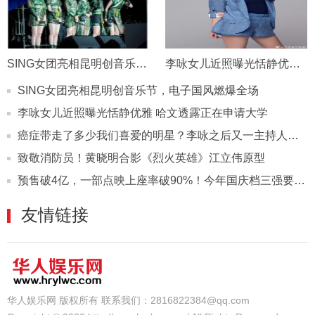
SING女团亮相昆明创音乐节，电子国风燃爆全场
李咏女儿近照曝光恬静优雅 哈文透露正在申请大学
SING女团亮相昆明创音乐节，电子国风燃爆全场
李咏女儿近照曝光恬静优雅 哈文透露正在申请大学
癌症带走了多少我们喜爱的明星？李咏之后又一主持人在抗癌的路上
致敬消防员！黄晓明合影《烈火英雄》江立伟原型
预售破4亿，一部点映上座率破90%！今年国庆档三强要出50亿爆款？
友情链接
华人娱乐网 版权所有 联系我们：2816822384@qq.com