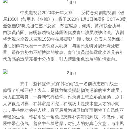
中央电视台2020年开年大戏——反特悬疑剧电视剧《破
局1950》(曾用名《冬蛾》)，将于2020年1月1日晚登陆CCTV-8黄
金强档!郑晓龙担任艺术总监，苏霆编剧，何涛、黄楠联合执导，
由演员苗圃、何明翰领衔赵倬霆等优质青年演员联袂出演。该剧
将为观众全景式展现1950年抗美援朝时期，我方公安人员为保护
通往朝鲜前线唯一一条铁路大动脉，与国民党特务展开殊死较
量、跟多方势力不断博弈的故事。青年演员赵倬霆此次以具有年
代质感的造型亮相十分抢眼，引人猜测角色发展和剧情走向。
戏中，赵倬霆饰演的“韩谷雨”是一名前线志愿军战士，
华人娱乐网
修得了机械开得了火车，是拯救抗美援朝物资运输的主力成员，
为人正直善良，一身朝气有信仰。作为男主韩立冬的弟弟，剧中
人设很是讨喜，在韩家是团宠，在战场上是技术型人才的小同
志，手持绝对的好人牌，直至最后为保卫物资而牺牲了自己绚丽
年轻的生命。韩谷雨这一角色把憨厚朴实贯彻到底，不做作，可
爱中带点傻气，善良中带着憨厚，对别人的好真心实意，与小凤