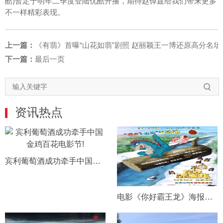
酷)暂定于明年二季度登陆优酷开播，期待赵倬霆给我们带来更多
不一样精彩表现。
上一篇：
《有翡》首曝“山花如翡”剧照 赵丽颖王一博还原高分名场
下一篇：
最后一页
资讯热点
宾利葡萄酒成功牵手中国金鸡百花电影节!
电影《你好霸王龙》海报预告双发 最萌恐龙国庆解锁