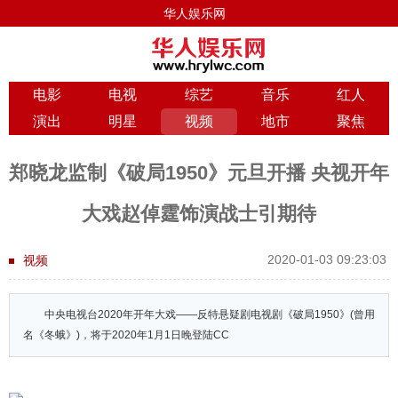
华人娱乐网
电影
电视
综艺
音乐
红人
演出
明星
视频
地市
聚焦
郑晓龙监制《破局1950》元旦开播 央视开年
大戏赵倬霆饰演战士引期待
2020-01-03 09:23:03
视频
中央电视台2020年开年大戏——反特悬疑剧电视剧《破局1950》(曾用
名《冬蛾》)，将于2020年1月1日晚登陆CC