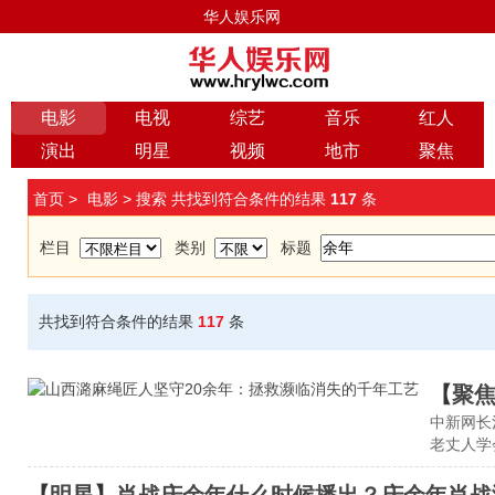
华人娱乐网
电影
电视
综艺
音乐
红人
演出
明星
视频
地市
聚焦
首页
>
电影
> 搜索
共找到符合条件的结果
117
条
栏目
类别
标题
共找到符合条件的结果
117
条
【
聚
中新网长
老丈人学