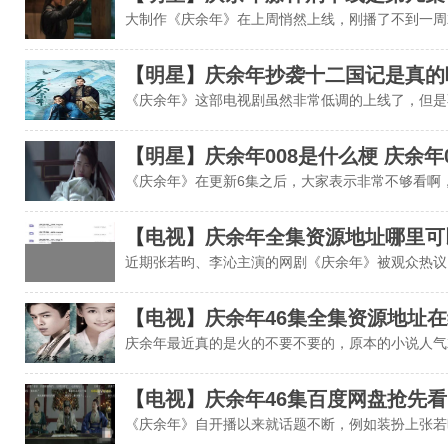
大制作《庆余年》在上周悄然上线，刚播了不到一周
【
明星
】
庆余年抄袭十二国记是真的
《庆余年》这部电视剧虽然非常低调的上线了，但是
【
明星
】
庆余年008是什么梗 庆余年
《庆余年》在更新6集之后，大家表示非常不够看啊
【
电视
】
庆余年全集资源地址哪里可
近期张若昀、李沁主演的网剧《庆余年》被观众热议
【
电视
】
庆余年46集全集资源地址在
庆余年最近真的是火的不要不要的，原本的小说人气
【
电视
】
庆余年46集百度网盘抢先看
《庆余年》自开播以来就话题不断，例如装扮上张若